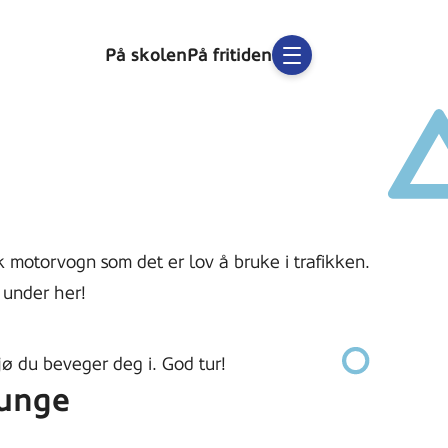
På skolen
På fritiden
 motorvogn som det er lov å bruke i trafikken.
 under her!
ljø du beveger deg i. God tur!
 unge