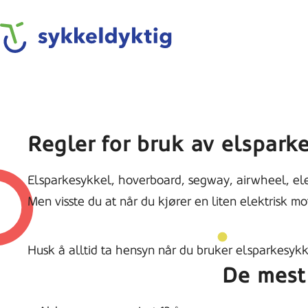
Skip
to
Sykkeldyktig
main
content
Regler for bruk av elspark
Elsparkesykkel, hoverboard, segway, airwheel, elek
Men visste du at når du kjører en liten elektrisk m
Husk å alltid ta hensyn når du bruker elsparkesykke
De mest 