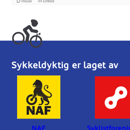
Sykkeldyktig er laget av
NAF
Syklistforen