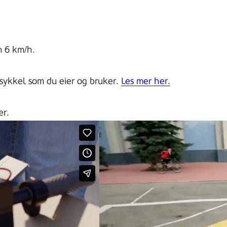
n 6 km/h.
esykkel som du eier og bruker.
Les mer her.
er.