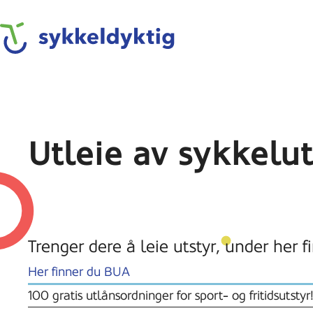
Skip
to
Sykkeldyktig
main
content
Utleie av sykkelut
Trenger dere å leie utstyr, under her fi
Her finner du BUA
100 gratis utlånsordninger for sport- og fritidsutstyr