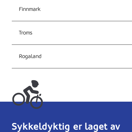
Finnmark
Troms
Rogaland
Sykkeldyktig er laget av