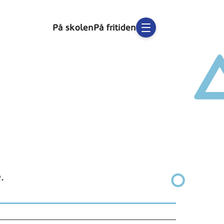
På skolen
På fritiden
.